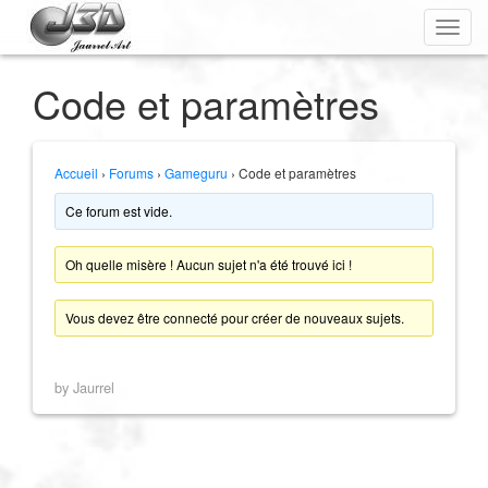
Toggl
navig
Code et paramètres
Accueil
›
Forums
›
Gameguru
›
Code et paramètres
Ce forum est vide.
Oh quelle misère ! Aucun sujet n'a été trouvé ici !
Vous devez être connecté pour créer de nouveaux sujets.
by
Jaurrel