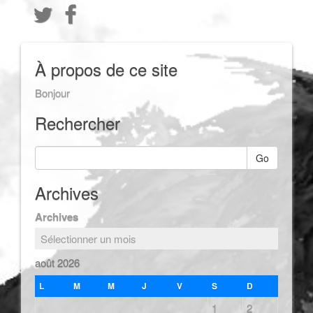
À propos de ce site
Bonjour
Rechercher
Go
Archives
Archives
août 2026
L
M
M
J
V
S
D
1
2